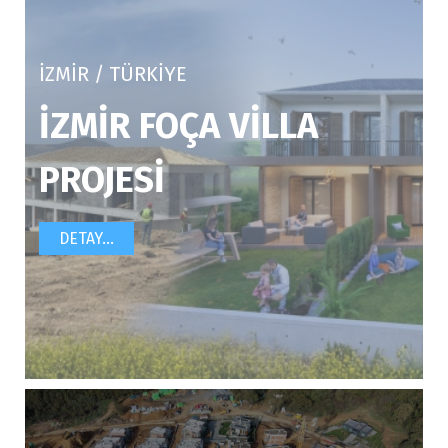
İZMİR / TÜRKİYE
İZMİR FOÇA VİLLA
PROJESİ
DETAY…