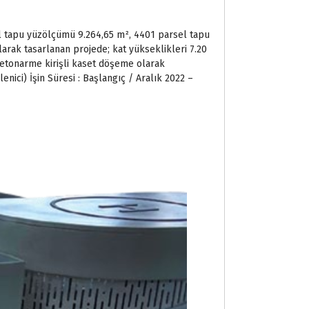
sel tapu yüzölçümü 9.264,65 m², 4401 parsel tapu
larak tasarlanan projede; kat yükseklikleri 7.20
betonarme kirişli kaset döşeme olarak
enici) İşin Süresi : Başlangıç / Aralık 2022 –