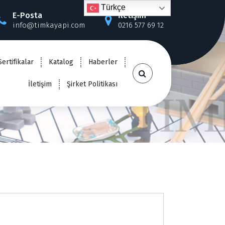
Türkçe
E-Posta
İletişim
info@timkayapi.com
0216 577 69 12
Sertifikalar
Katalog
Haberler
İletişim
Şirket Politikası