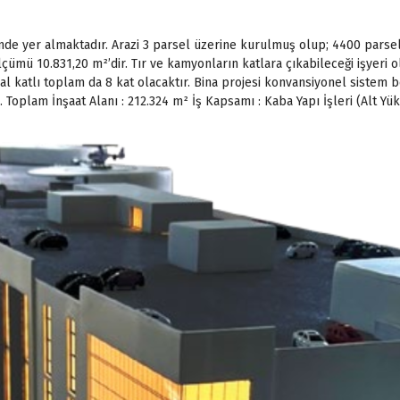
llesinde yer almaktadır. Arazi 3 parsel üzerine kurulmuş olup; 4400 par
ümü 10.831,20 m²’dir. Tır ve kamyonların katlara çıkabileceği işyeri o
l katlı toplam da 8 kat olacaktır. Bina projesi konvansiyonel sistem 
 Toplam İnşaat Alanı : 212.324 m² İş Kapsamı : Kaba Yapı İşleri (Alt Yükl