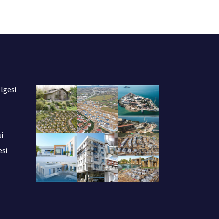
elgesi
si
esi