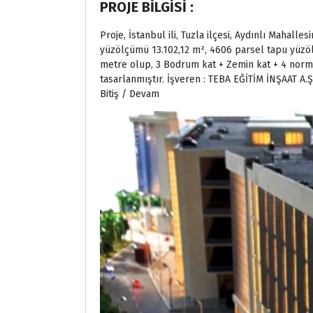
PROJE BİLGİSİ :
Proje, İstanbul ili, Tuzla ilçesi, Aydınlı Maha
yüzölçümü 13.102,12 m², 4606 parsel tapu yüzölç
metre olup, 3 Bodrum kat + Zemin kat + 4 norma
tasarlanmıştır. İşveren : TEBA EĞİTİM İNŞAAT A.Ş.
Bitiş / Devam