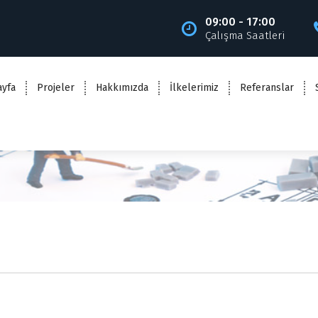
09:00 - 17:00
Çalışma Saatleri
ayfa
Projeler
Hakkımızda
İlkelerimiz
Referanslar
TEBA WORK İŞ YERİ PROJESİ
Ana sayfa
>
Projeler
>
TEBA WORK İŞ YERİ PROJESİ