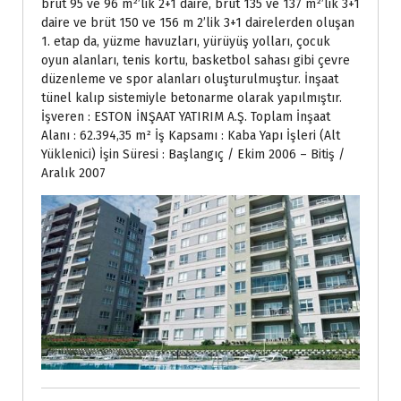
brüt 95 ve 96 m²’lik 2+1 daire, brüt 135 ve 137 m²’lik 3+1
daire ve brüt 150 ve 156 m 2’lik 3+1 dairelerden oluşan
1. etap da, yüzme havuzları, yürüyüş yolları, çocuk
oyun alanları, tenis kortu, basketbol sahası gibi çevre
düzenleme ve spor alanları oluşturulmuştur. İnşaat
tünel kalıp sistemiyle betonarme olarak yapılmıştır.
İşveren : ESTON İNŞAAT YATIRIM A.Ş. Toplam İnşaat
Alanı : 62.394,35 m² İş Kapsamı : Kaba Yapı İşleri (Alt
Yüklenici) İşin Süresi : Başlangıç / Ekim 2006 – Bitiş /
Aralık 2007