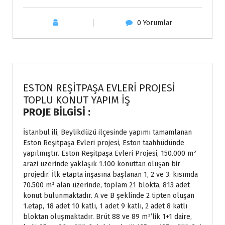
0 Yorumlar
Projeler
ESTON REŞİTPAŞA EVLERİ PROJESİ
TOPLU KONUT YAPIM İŞ
PROJE BİLGİSİ :
İstanbul ili, Beylikdüzü ilçesinde yapımı tamamlanan
Eston Reşitpaşa Evleri projesi, Eston taahhüdünde
yapılmıştır. Eston Reşitpaşa Evleri Projesi, 150.000 m²
arazi üzerinde yaklaşık 1.100 konuttan oluşan bir
projedir. İlk etapta inşasına başlanan 1, 2 ve 3. kısımda
70.500 m² alan üzerinde, toplam 21 blokta, 813 adet
konut bulunmaktadır. A ve B şeklinde 2 tipten oluşan
1.etap, 18 adet 10 katlı, 1 adet 9 katlı, 2 adet 8 katlı
bloktan oluşmaktadır. Brüt 88 ve 89 m²’lik 1+1 daire,