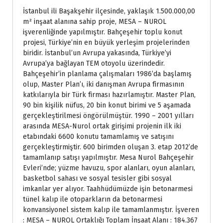
İstanbul ili Başakşehir ilçesinde, yaklaşık 1.500.000,00
m² inşaat alanına sahip proje, MESA – NUROL
işverenliğinde yapılmıştır. Bahçeşehir toplu konut
projesi, Türkiye’nin en büyük yerleşim projelerinden
biridir. İstanbul’un Avrupa yakasında, Türkiye’yi
Avrupa’ya bağlayan TEM otoyolu üzerindedir.
Bahçeşehir’in planlama çalışmaları 1986’da başlamış
olup, Master Plan’ı, iki danışman Avrupa firmasının
katkılarıyla bir Türk firması hazırlamıştır. Master Plan,
90 bin kişilik nüfus, 20 bin konut birimi ve 5 aşamada
gerçekleştirilmesi öngörülmüştür. 1990 – 2001 yılları
arasında MESA-Nurol ortak girişimi projenin ilk iki
etabındaki 6600 konutu tamamlamış ve satışını
gerçekleştirmiştir. 600 birimden oluşan 3. etap 2012’de
tamamlanıp satışı yapılmıştır. Mesa Nurol Bahçeşehir
Evleri’nde; yüzme havuzu, spor alanları, oyun alanları,
basketbol sahası ve sosyal tesisler gibi sosyal
imkanlar yer alıyor. Taahhüdümüzde işin betonarmesi
tünel kalıp ile otoparkların da betonarmesi
konvansiyonel sistem kalıp ile tamamlanmıştır. İşveren
: MESA – NUROL Ortaklığı Toplam İnşaat Alanı : 184.367