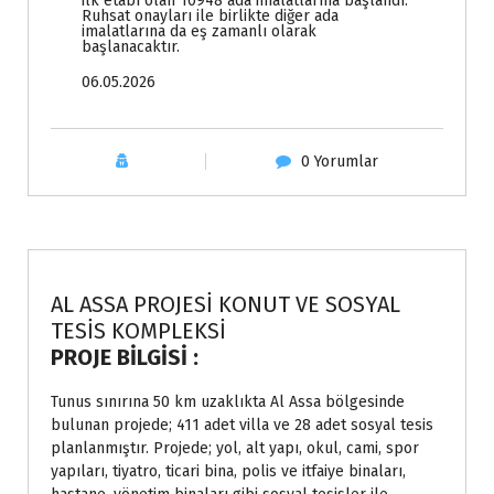
ilk etabı olan 10948 ada imalatlarına başlandı.
Ruhsat onayları ile birlikte diğer ada
imalatlarına da eş zamanlı olarak
başlanacaktır.
06.05.2026
0 Yorumlar
Projeler
AL ASSA PROJESİ KONUT VE SOSYAL
TESİS KOMPLEKSİ
PROJE BİLGİSİ :
Tunus sınırına 50 km uzaklıkta Al Assa bölgesinde
bulunan projede; 411 adet villa ve 28 adet sosyal tesis
planlanmıştır. Projede; yol, alt yapı, okul, cami, spor
yapıları, tiyatro, ticari bina, polis ve itfaiye binaları,