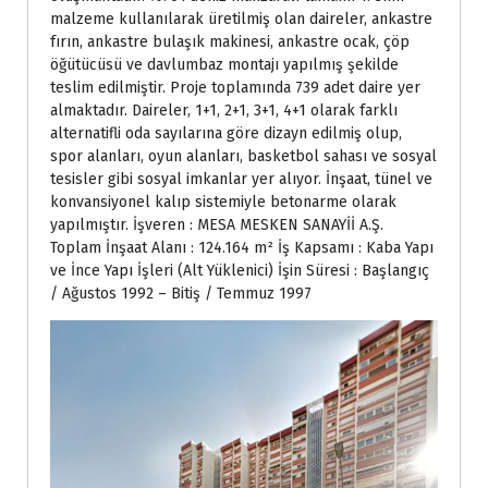
malzeme kullanılarak üretilmiş olan daireler, ankastre
fırın, ankastre bulaşık makinesi, ankastre ocak, çöp
öğütücüsü ve davlumbaz montajı yapılmış şekilde
teslim edilmiştir. Proje toplamında 739 adet daire yer
almaktadır. Daireler, 1+1, 2+1, 3+1, 4+1 olarak farklı
alternatifli oda sayılarına göre dizayn edilmiş olup,
spor alanları, oyun alanları, basketbol sahası ve sosyal
tesisler gibi sosyal imkanlar yer alıyor. İnşaat, tünel ve
konvansiyonel kalıp sistemiyle betonarme olarak
yapılmıştır. İşveren : MESA MESKEN SANAYİİ A.Ş.
Toplam İnşaat Alanı : 124.164 m² İş Kapsamı : Kaba Yapı
ve İnce Yapı İşleri (Alt Yüklenici) İşin Süresi : Başlangıç
/ Ağustos 1992 – Bitiş / Temmuz 1997