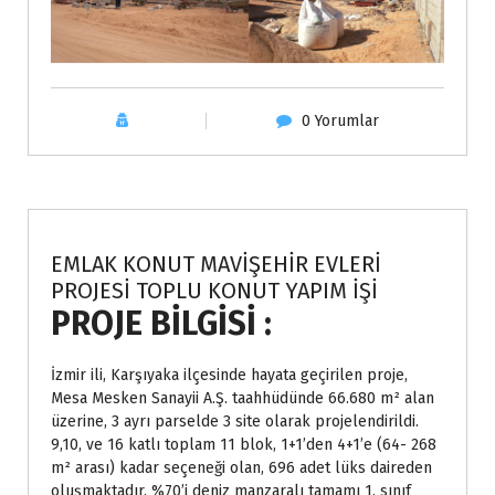
0 Yorumlar
Projeler
EMLAK KONUT MAVİŞEHİR EVLERİ
PROJESİ TOPLU KONUT YAPIM İŞİ
PROJE BİLGİSİ :
İzmir ili, Karşıyaka ilçesinde hayata geçirilen proje,
Mesa Mesken Sanayii A.Ş. taahhüdünde 66.680 m² alan
üzerine, 3 ayrı parselde 3 site olarak projelendirildi.
9,10, ve 16 katlı toplam 11 blok, 1+1’den 4+1’e (64- 268
m² arası) kadar seçeneği olan, 696 adet lüks daireden
oluşmaktadır. %70’i deniz manzaralı tamamı 1. sınıf