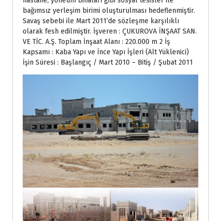
hastane, yönetim binaları gibi sosyal tesisler ile
bağımsız yerleşim birimi oluşturulması hedeflenmiştir.
Savaş sebebi ile Mart 2011’de sözleşme karşılıklı
olarak fesh edilmiştir. İşveren : ÇUKUROVA İNŞAAT SAN.
VE TİC. A.Ş. Toplam İnşaat Alanı : 220.000 m 2 İş
Kapsamı : Kaba Yapı ve İnce Yapı İşleri (Alt Yüklenici)
İşin Süresi : Başlangıç / Mart 2010 – Bitiş / Şubat 2011