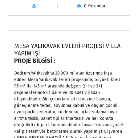
0 Yorumlar
Projeler
MESA YALIKAVAK EVLERİ PROJESİ VİLLA
YAPIM İŞİ
PROJE BİLGİSİ :
Bodrum Yalıkavak’ta 28.000 m² alan üzerinde inşa
edilen Mesa Yalıkavak Evleri projesinde, büyüklükleri
95 m² ile 145 m² arasında değişen, 2+1 ve 3+1
seçeneklerinde 61 daire ve 30 adet villadan
oluşmaktadır. Biri çocuklara ait iki yüzme havuzu,
güneşlenme terası, soyunma kabini ve duşlar, çocuk
oyun parkı, jeneratör, su deposu, ortak sulama suyu,
arıtma tesisi, paket tipi arıtma tesisi ve her konuta
gölgelikli otopark bulunmaktadır. İnşaat konvansiyonel
kalıp sistemiyle betonarme olarak yapılmıştır. İşveren
: MESA MESKEN SANAYİİ A.Ş. Toplam İnşaat Alanı :