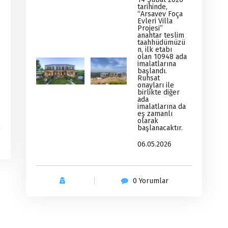
tarihinde,
“Arsavev Foça
Evleri Villa
Projesi”
anahtar teslim
taahhüdümüzü
n, ilk etabı
olan 10948 ada
imalatlarına
başlandı.
Ruhsat
onayları ile
birlikte diğer
ada
imalatlarına da
eş zamanlı
olarak
başlanacaktır.
06.05.2026
0 Yorumlar