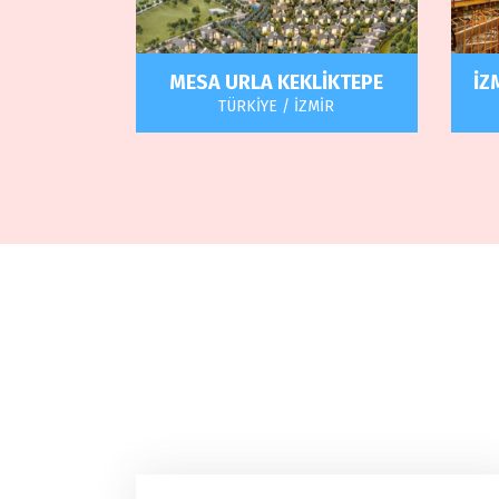
MESA URLA KEKLİKTEPE
İZ
TÜRKİYE / İZMİR
Gözde projelerimizden olan bu
projenin detayları için iletişime
alm
geçebilirsiniz
im
top
Haberler