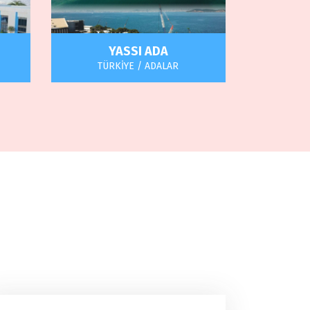
YASSI ADA
TÜRKİYE / ADALAR
s);
Türkiye Cumhuriyeti Kültür ve
ında
Turizm Bakanlığı Yatırımlar ve
ş, ve
İşletmeler Genel Müdürlüğü
işverenliğinde, TİMKA YAPI
müteahhitliğinde yapılmıştır.
Haberler