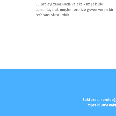
88 projeyi zamanında ve eksiksiz şekilde
tamamlayarak müşterilerimize güven veren bir
referans oluşturduk.
Sektörde, kurulduğ
tipteki 80’e yak