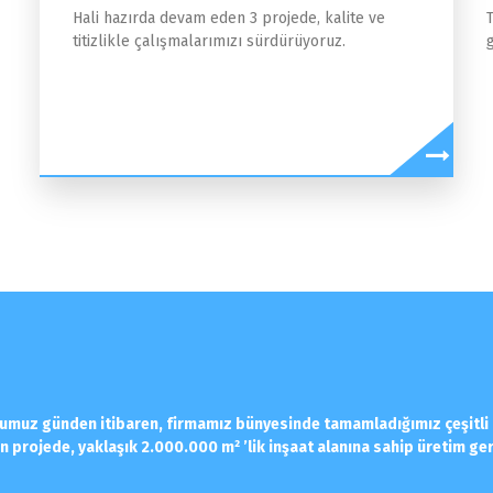
Hali hazırda devam eden 3 projede, kalite ve
titizlikle çalışmalarımızı sürdürüyoruz.
umuz günden itibaren, firmamız bünyesinde tamamladığımız çeşitli b
ın projede, yaklaşık 2.000.000 m² ’lik inşaat alanına sahip üretim gerç