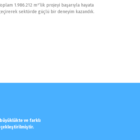
Toplam 1.986.212 m²’lik projeyi başarıyla hayata
geçirerek sektörde güçlü bir deneyim kazandık.
üyüklükte ve farklı
ekleştirilmiştir.