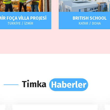
MİR FOÇA VİLLA PROJESİ
BRITISH SCHOOL
TÜRKİYE / İZMİR
KATAR / DOHA
Yeni Foça mahallesinde yer
DBS yeni kampüs (3. Kampü
aktadır. Yapılar 11 ada üzerine
2022/2023 eğitim-öğretim yıl
kurulmuş olup, yol-altyapı
eğitime başlaması hedeflenmi
alatları da dahil olmak üzere
tamamlanmıştır
lam 500 dönüm proje alanına
sahiptir
Timka
Haberler
Haberler