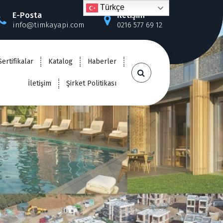
Türkçe
E-Posta
İletişim
info@timkayapi.com
0216 577 69 12
Sertifikalar
Katalog
Haberler
İletişim
Şirket Politikası