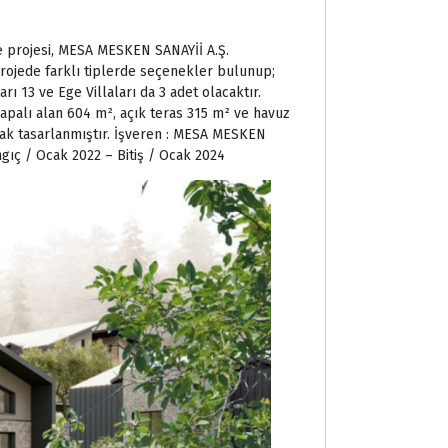
pe projesi, MESA MESKEN SANAYİİ A.Ş.
 Projede farklı tiplerde seçenekler bulunup;
aları 13 ve Ege Villaları da 3 adet olacaktır.
kapalı alan 604 m², açık teras 315 m² ve havuz
arak tasarlanmıştır. İşveren : MESA MESKEN
angıç / Ocak 2022 – Bitiş / Ocak 2024