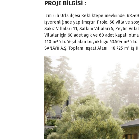
PROJE BİLGİSİ :
İzmir ili Urla ilçesi Kekliktepe mevkiinde, 68
işverenliğinde yapılmıştır. Proje, 68 villa ve s
Sakız Villaları 11, Salkım Villaları 5, Zeytin Villa
Villalar için 68 adet açık ve 68 adet kapalı ol
110 m² ‘dir. Yeşil alan büyüklüğü 43.504 m² ‘di
SANAYİİ A.Ş. Toplam İnşaat Alanı : 18.725 m² İş K