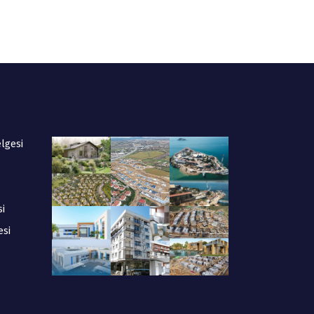
elgesi
si
esi