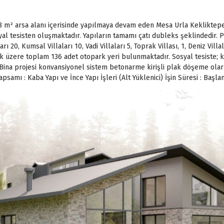
.408 m² arsa alanı içerisinde yapılmaya devam eden Mesa Urla Keklikte
osyal tesisten oluşmaktadır. Yapıların tamamı çatı dubleks şeklindedir.
ları 20, Kumsal Villaları 10, Vadi Villaları 5, Toprak Villası, 1, Deniz Vill
mak üzere toplam 136 adet otopark yeri bulunmaktadır. Sosyal tesiste; 
r. Bina projesi konvansiyonel sistem betonarme kirişli plak döşeme ol
apsamı : Kaba Yapı ve İnce Yapı İşleri (Alt Yüklenici) İşin Süresi : Başl