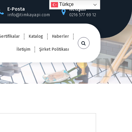
Türkçe
E-Posta
İletişim
info@timkayapi.com
0216 577 69 12
İ
Sertifikalar
Katalog
Haberler
İletişim
Şirket Politikası
Ş