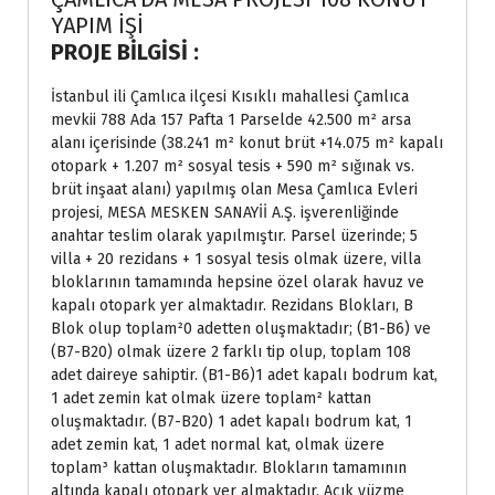
YAPIM İŞİ
PROJE BİLGİSİ :
İstanbul ili Çamlıca ilçesi Kısıklı mahallesi Çamlıca
mevkii 788 Ada 157 Pafta 1 Parselde 42.500 m² arsa
alanı içerisinde (38.241 m² konut brüt +14.075 m² kapalı
otopark + 1.207 m² sosyal tesis + 590 m² sığınak vs.
brüt inşaat alanı) yapılmış olan Mesa Çamlıca Evleri
projesi, MESA MESKEN SANAYİİ A.Ş. işverenliğinde
anahtar teslim olarak yapılmıştır. Parsel üzerinde; 5
villa + 20 rezidans + 1 sosyal tesis olmak üzere, villa
bloklarının tamamında hepsine özel olarak havuz ve
kapalı otopark yer almaktadır. Rezidans Blokları, B
Blok olup toplam²0 adetten oluşmaktadır; (B1-B6) ve
(B7-B20) olmak üzere 2 farklı tip olup, toplam 108
adet daireye sahiptir. (B1-B6)1 adet kapalı bodrum kat,
1 adet zemin kat olmak üzere toplam² kattan
oluşmaktadır. (B7-B20) 1 adet kapalı bodrum kat, 1
adet zemin kat, 1 adet normal kat, olmak üzere
toplam³ kattan oluşmaktadır. Blokların tamamının
altında kapalı otopark yer almaktadır. Açık yüzme