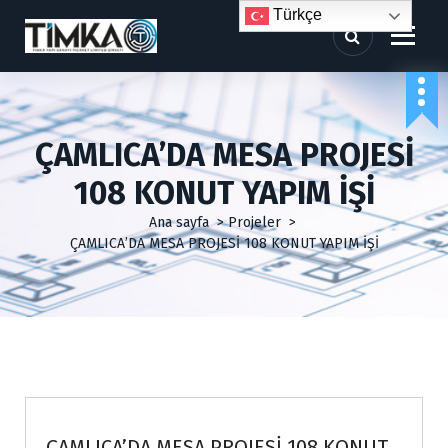
İ
Türkçe
ç
e
r
i
ğ
e
ÇAMLICA’DA MESA PROJESİ
g
e
108 KONUT YAPIM İŞİ
ç
Ana sayfa
>
Projeler
>
ÇAMLICA’DA MESA PROJESİ 108 KONUT YAPIM İŞİ
Projeler
ÇAMLICA’DA MESA PROJESİ 108 KONUT