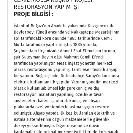
RESTORASYON YAPIM İŞİ
PROJE BİLGİSİ :
İstanbul Boğazı’nın Anadolu yakasında Kuzguncuk ile
Beylerbeyi Tüneli arasında ve Nakkaştepe Mezarlığı’nın
sol tarafındaki koru önünde 1885 tarihlerinde Cemil
Molla tarafından yaptırılmıştır. 1885 yılında,
Şeyhülislam Üryanizade Ahmet Esat Efendi’nin torunu,
şair Süleyman Bey’in oğlu Mahmut Cemil Efendi
tarafından yapılmıştır. Mesa İnşaat yönetim merkezi
olarak restorasyonu yapılmış, tarihi eser tescilli ahşap
bir yapıdır. Boğaziçi’nde, Dolmabahçe Sarayı’ndan sonra
elektrik kullanılan ilk yapıdır. Yapının yönetim merkezi
olarak kullanılabilmesi için gereken iç ve dış
restorasyon imalatları yapılmış, özellikle tavan
süslemeleri kalem işi olarak kumaş ve ahşap
plakalarda özel yöntemlerle aslına uygun restore
edilmiştir. Ahşap yapıda ilk kez kullanılan elektrik ve
ısıtma sistemlerinin özgün malzemelerle güvenlik
düzeyi yükseltilmiştir. Diğer döşeme ve duvar
kaplamaları ile orijinal mermer işçilikleri de korunarak