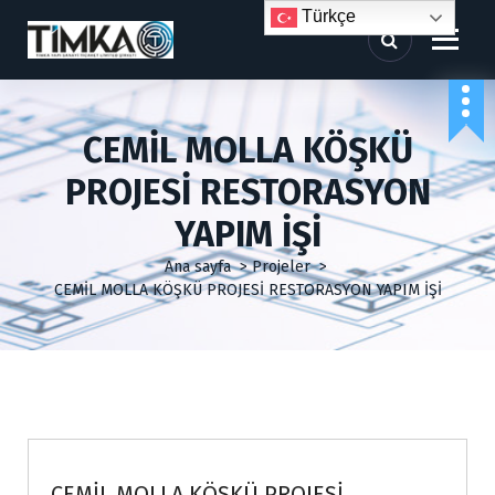
İ
Türkçe
ç
e
r
i
ğ
CEMİL MOLLA KÖŞKÜ
e
g
PROJESİ RESTORASYON
e
ç
YAPIM İŞİ
Ana sayfa
>
Projeler
>
CEMİL MOLLA KÖŞKÜ PROJESİ RESTORASYON YAPIM İŞİ
Projeler
CEMİL MOLLA KÖŞKÜ PROJESİ