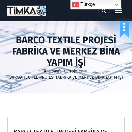
İ
Türkçe
ç
e
r
i
ğ
BARCO TEXTILE PROJESİ
e
g
FABRİKA VE MERKEZ BİNA
e
ç
YAPIM İŞİ
Ana sayfa
>
Projeler
>
BARCO TEXTILE PROJESİ FABRİKA VE MERKEZ BİNA YAPIM İŞİ
Projeler
BARCO TEXTILE PROJESİ FABRİKA VE