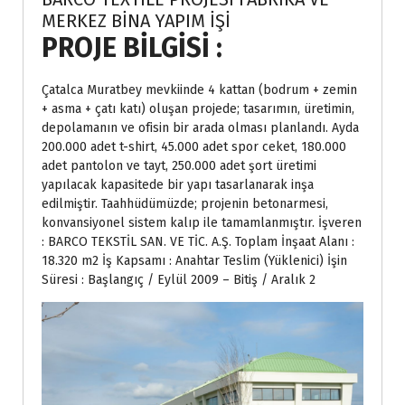
MERKEZ BİNA YAPIM İŞİ
PROJE BİLGİSİ :
Çatalca Muratbey mevkiinde 4 kattan (bodrum + zemin
+ asma + çatı katı) oluşan projede; tasarımın, üretimin,
depolamanın ve ofisin bir arada olması planlandı. Ayda
200.000 adet t-shirt, 45.000 adet spor ceket, 180.000
adet pantolon ve tayt, 250.000 adet şort üretimi
yapılacak kapasitede bir yapı tasarlanarak inşa
edilmiştir. Taahhüdümüzde; projenin betonarmesi,
konvansiyonel sistem kalıp ile tamamlanmıştır. İşveren
: BARCO TEKSTİL SAN. VE TİC. A.Ş. Toplam İnşaat Alanı :
18.320 m2 İş Kapsamı : Anahtar Teslim (Yüklenici) İşin
Süresi : Başlangıç / Eylül 2009 – Bitiş / Aralık 2