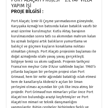
YAPIM İŞİ
PROJE BİLGİSİ :
Port Alaçatı; İzmir ili Çeşme yarımadasının güneyinde,
Karşıyaka Azmağı’nın batısında kalan bataklık vasıflı bir
arazi üzerine kurulmuştur. Kutlu Aktaş barajının
kurulmasından sonra tatlı su akımından mahrum kalan
bu azmak bolgesi artık balıkların yumurtlama ve
balıkçıl ve göçmen kuşların konaklama noktası
olmaktan çıkmıştı. Port Alaçatı projesinin başlaması ile
doğal azmağında ıslahı yavaş yavaş gerçekleşti;
bölgeye temiz su akımı sağlandı. Projenin tarihçesi
Fransa’nın meşhur Cote D’Azur sahilinde başlar. 1960’lı
yıllarda başlayan bir yerleşim projesi olan Port
Grimaud, hem bir nehir ağzındaki bataklığı ıslah etmesi
hem de kanallarıyla Akdeniz’e açılan bir liman
yerleşimi olması açısından bir çok ilke imza atmış bir
projedir. Port Grimaud’nun mimarları yıllar önce Port
Alaçatı’nın bulunduğu araziyi keşfetmişler ve Port
Alaçatı’nın mimari ve teknik danışmanlığını
yapmışlardır. Bütün cepheler birbirinden farklı ve